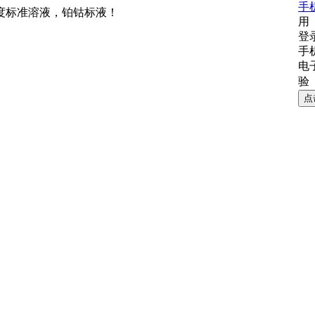
手
度标准溶液，铂钴标液！
用
登
手
电
验